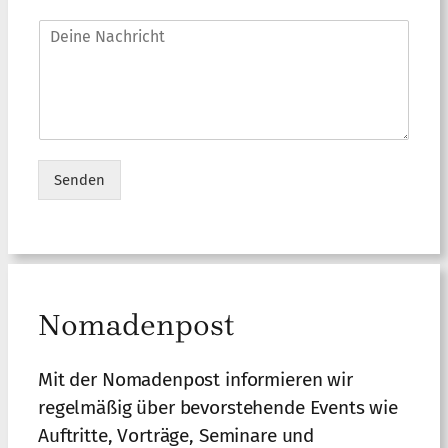
e
t
E
*
N
r
-
a
e
M
c
f
a
h
f
i
r
*
l
i
-
c
A
h
d
Senden
t
r
*
A
e
s
lt
s
e
e
r
*
n
Nomadenpost
a
ti
v
Mit der Nomadenpost informieren wir
e
regelmäßig über bevorstehende Events wie
:
Auftritte, Vorträge, Seminare und